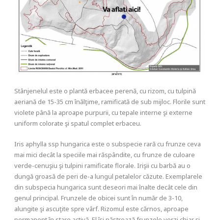
Stânjenelul este o plantă erbacee perenă, cu rizom, cu tulpină
aeriană de 15-35 cm înălţime, ramificată de sub mijloc. Florile sunt
violete până la aproape purpurii, cu tepale interne şi externe
uniform colorate şi spatul complet erbaceu.
Iris aphylla ssp hungarica este o subspecie rară cu frunze ceva
mai mici decât la speciile mai răspândite, cu frunze de culoare
verde-cenuşiu şi tulpini ramificate florale. Irişii cu barbă au o
dungă groasă de peri de-a lungul petalelor căzute. Exemplarele
din subspecia hungarica sunt deseori mai înalte decât cele din
genul principal. Frunzele de obicei sunt în număr de 3-10,
alungite şi ascuţite spre vârf. Rizomul este cărnos, aproape
permanent în stare activă. El îşi păstrează frunzele verzi chiar şi