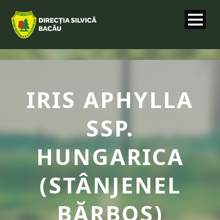
IRIS APHYLLA
SSP.
HUNGARICA
(STÂNJENEL
BĂRBOS)