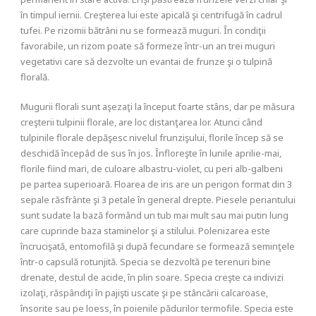
în timpul iernii. Creşterea lui este apicală şi centrifugă în cadrul
tufei. Pe rizomii bătrâni nu se formează muguri. În condiţii
favorabile, un rizom poate să formeze într-un an trei muguri
vegetativi care să dezvolte un evantai de frunze şi o tulpină
florală.
Mugurii florali sunt aşezaţi la început foarte stâns, dar pe măsura
creşterii tulpinii florale, are loc distanţarea lor. Atunci când
tulpinile florale depăşesc nivelul frunzişului, florile încep să se
deschidă începâd de sus în jos. Înfloreşte în lunile aprilie-mai,
florile fiind mari, de culoare albastru-violet, cu peri alb-galbeni
pe partea superioară. Floarea de iris are un perigon format din 3
sepale răsfrânte şi 3 petale în general drepte. Piesele periantului
sunt sudate la bază formând un tub mai mult sau mai putin lung
care cuprinde baza staminelor şi a stilului. Polenizarea este
încrucişată, entomofilă şi după fecundare se formează seminţele
într-o capsulă rotunjită. Specia se dezvoltă pe terenuri bine
drenate, destul de acide, în plin soare. Specia creşte ca indivizi
izolaţi, răspândiţi în pajişti uscate şi pe stâncării calcaroase,
însorite sau pe loess, în poienile pădurilor termofile. Specia este